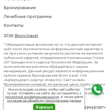
Бронирование
Лечебные программы
Контакты
2026
Broni.travel
* Обращаем ваше внимание на то, что данный интернет-
сайт носит исключительно информационный характер и
ни при каких условиях результаты расчетов не являются
публичной офертой, определяемой положениями Статьи
437 Гражданского кодекса Российской Федерации. За
окончательным расчетом обращайтесь к нашим
менеджерам. Данный ресурс является информационным
сайтом сервиса бронирования Broni.travel. СКК
«Адлеркурорт» (корпус «Коралл»). Сайт онлайн
бронирования номеров. Актуальные цены, прайс-листы и
наличие мест. Акции и спецпредложения. Выгодное
Мы используем cookies, чтобы сайт работал
бронирование. Индивидуальный менеджер. Не является
лучше. Оставаясь на сайте, вы соглашаетесь с
политикой конфиденциальности
. А также даёте
официальным сайтом объекта размещения.
согласие на обработку персональных данных
«Коралл» - корпус санатория АО «Адлеркурорт»
Хорошо