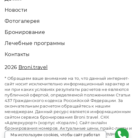
Новости
Фотогалерея
Бронирование
Лечебные программы
Контакты
2026
Broni.travel
* Обращаем ваше внимание на то, что данный интернет-
сайт носит исключительно информационный характер и
ни при каких условиях результаты расчетов не являются
публичной офертой, определяемой положениями Статьи
437 Гражданского кодекса Российской Федерации. За
окончательным расчетом обращайтесь к нашим
менеджерам. Данный ресурс является информационным
сайтом сервиса бронирования Broni.travel. СКК
«Адлеркурорт» (корпус «Коралл»). Сайт онлайн
бронирования номеров. Актуальные цены, прайс-листы и
наличие мест. Акции и спецпредложения. Выгодное
Мы используем cookies, чтобы сайт работал