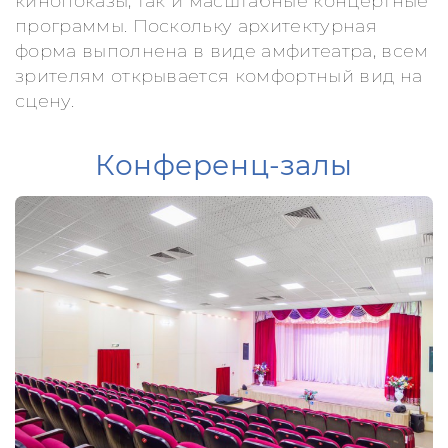
кинопоказы, так и масштабные концертные
программы. Поскольку архитектурная
форма выполнена в виде амфитеатра, всем
зрителям открывается комфортный вид на
сцену.
Конференц-залы