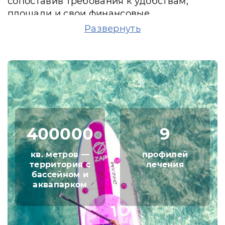
сопоставив требования к удобствам,
площади и свои финансовые
возможности, гости без труда смогут
Развернуть
подобрать себе идеальный вариант для
проживания.
Трехразовое питание гостей
осуществляется по системе шведского
стола, в специальных залах,
расположенных в каждом из корпусов.
Побаловать себя разнообразными
400000
9
напитками и закусками туристы могут в
хорошем лобби-баре. Также, территория
кв. метров —
профилей
санатория включила в себя фито-бар и
территория с
лечения
бювет с минеральной водой.
бассейном и
аквапарком
Во время отдыха у гостей есть
замечательная возможность купаться в
бассейне открытого типа, играть в
бильярд и в подвижные игры, проводить