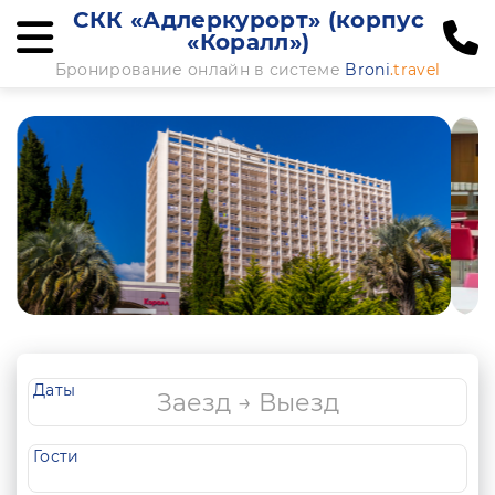
СКК «Адлеркурорт» (корпус
«Коралл»)
Бронирование онлайн в системе
Broni
.travel
Даты
Гости